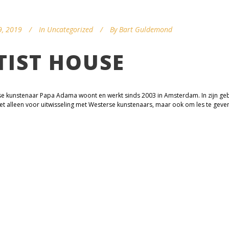
9, 2019
In
Uncategorized
By
Bart Guldemond
TIST HOUSE
se kunstenaar Papa Adama woont en werkt sinds 2003 in Amsterdam. In zijn geb
et alleen voor uitwisseling met Westerse kunstenaars, maar ook om les te geven