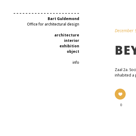
– – – – – – – – – – – – – – – – – – – – – –
Bart Guldemond
Office for architectural design
December 
architecture
interior
BE
exhibition
object
info
Zaal 2a. Soc
inhabited a 
0